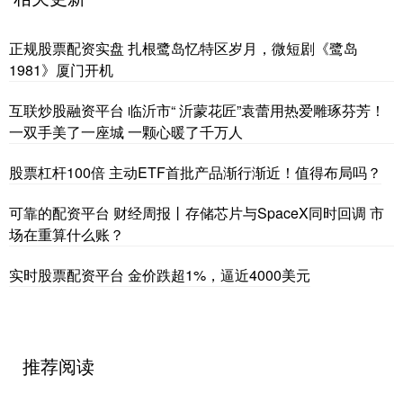
正规股票配资实盘 扎根鹭岛忆特区岁月，微短剧《鹭岛
1981》厦门开机
互联炒股融资平台 临沂市“ 沂蒙花匠”袁蕾用热爱雕琢芬芳！
一双手美了一座城 一颗心暖了千万人
股票杠杆100倍 主动ETF首批产品渐行渐近！值得布局吗？
可靠的配资平台 财经周报丨存储芯片与SpaceX同时回调 市
场在重算什么账？
实时股票配资平台 金价跌超1%，逼近4000美元
推荐阅读