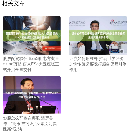
相关文章
股票配资软件 BaaS租电方案售
证券如何用杠杆 推动世界经济
27.48万起 蔚来ES8大五座版正
加快恢复需要发挥服务贸易引擎
式开启全国交付
作用
炒股怎么配资在哪配 清远英
德：“周末‘艺’小时”探索文明实
践新“玩”法