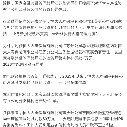
近期，国家金融监督管理总局江苏监管局公开披露了对恒大人寿保险
有限公司江苏分公司的行政处罚信息。
行政处罚信息公开表显示，恒大人寿保险有限公司江苏分公司被国家
金融监督管理总局江苏监管局处以罚款41万元。主要违法违规事实包
括：“业务数据记载不真实；未严格执行内部管理制度”。
另外，时任恒大人寿保险有限公司江苏分公司总经理助理谢蕴韬对恒
大人寿保险有限公司江苏分公司业务数据记载不真实负有责任，被国
家金融监督管理总局江苏监管局警告并处罚款7万元。
2023年以来收多张罚单
面包财经根据监管部门通报统计，2023年以来，恒大人寿保险有限公
司及其分支机构已收到监管部门开出的多张罚单。
2023年9月20日，国家金融监督管理总局重庆监管局对恒大人寿保险
有限公司分支机构连开3张罚单。
具体来看，恒大人寿保险有限公司重庆分公司被国家金融监督管理总
局重庆监管局处以罚款80万元。主要违法违规事实包括：“编制虚假业
务财务资料；工作人员利用业务便利为其他人员牟取不正当利益”。